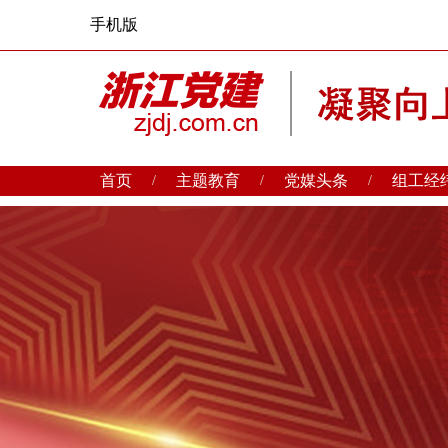
手机版
首页
主题教育
党媒头条
组工经
/
/
/