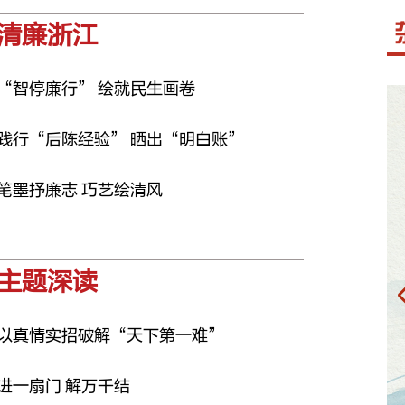
清廉浙江
“智停廉行” 绘就民生画卷
践行“后陈经验” 晒出“明白账”
笔墨抒廉志 巧艺绘清风
主题深读
以真情实招破解“天下第一难”
进一扇门 解万千结