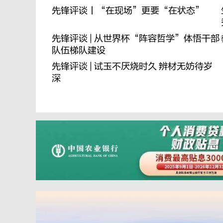
先锋评谈丨“在现场”更要“在状态”
先锋评谈 | 从世界杯“阵容哲学”体悟干部
队伍梯队建设
先锋评谈 | 试玉不厌烧时久 辨材无妨待岁
深