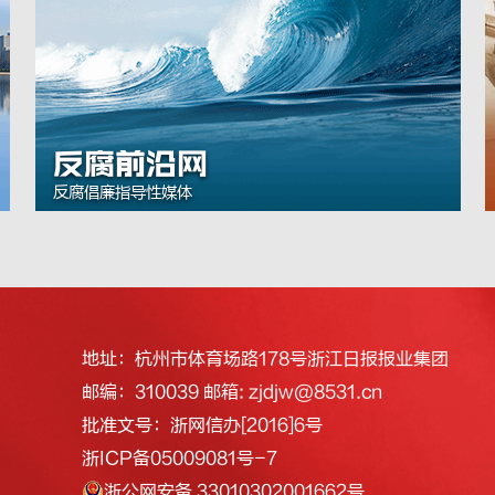
反腐前沿网
反腐倡廉指导性媒体
地址：杭州市体育场路178号浙江日报报业集团
邮编：310039 邮箱: zjdjw@8531.cn
批准文号：浙网信办[2016]6号
浙ICP备05009081号-7
浙公网安备 33010302001662号