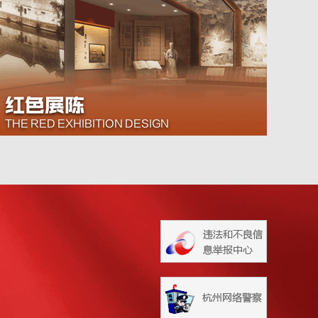
红色展陈
THE RED EXHIBITION DESIGN