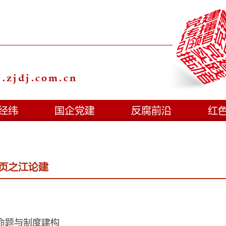
zjdj.com.cn
经纬
国企党建
反腐前沿
红
页之江论建
命题与制度建构