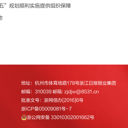
五五”规划顺利实施提供组织保障
作
地址：杭州市体育场路178号浙江日报报业集团
邮编：310039 邮箱: zjdjw@8531.cn
批准文号：浙网信办[2016]6号
浙ICP备05009081号-7
浙公网安备 33010302001662号