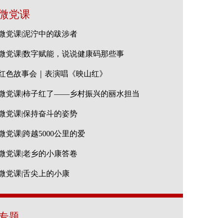
微党课
微党课|泥泞中的跋涉者
微党课|数字赋能，说说健康码那些事
红色故事会｜表演唱《映山红》
微党课|柿子红了——乡村振兴的丽水担当
微党课|保持奋斗的姿势
微党课|跨越5000公里的爱
微党课|老乡的小康答卷
微党课|舌尖上的小康
专题