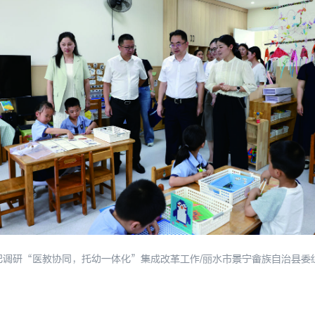
记调研“医教协同，托幼一体化”集成改革工作/丽水市景宁畲族自治县委组