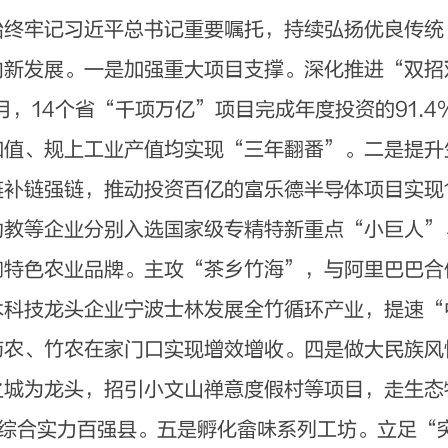
始终牢记习近平总书记重要嘱托，持续弘扬优良传统
向新发展。一是加强重大项目支撑。深化推进“双招
7月，14个省“千项万亿”项目完成年度投资的91.
加值、规上工业产值均实现“三年翻番”。二是提升
补链强链，推动投资百亿的富乐德半导体项目实现
幼教等企业分别入选国家级专精特新重点“小巨人”
响特色农业品牌。主攻“茶乡竹海”，与阿里巴巴合
木科技龙头企业宁波士林发展全竹循环产业，提速“
药农、竹农在家门口实现增效增收。四是做大民族风
之城为龙头，招引小文山禅意度假村等项目，走生态
游综合实力百强县。五是孵化畲味系列工坊。立足“