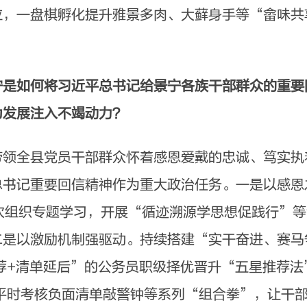
，一盘棋孵化提升雅景多肉、大藓身手等“畲味共
宁是如何将习近平总书记给景宁各族干部群众的重要
为发展注入不竭动力？
带领全县党员干部群众怀着感恩爱戴的忠诚、笃实执
总书记重要回信精神作为重大政治任务。一是以感恩
次组织专题学习，开展“循迹溯源学思想促践行”等活
二是以激励机制强驱动。持续搭建“实干奋进、赛马
荐+清单延后”的公务员职级择优晋升“五星推荐法
平时考核负面清单敲警钟等系列“组合拳”，让干