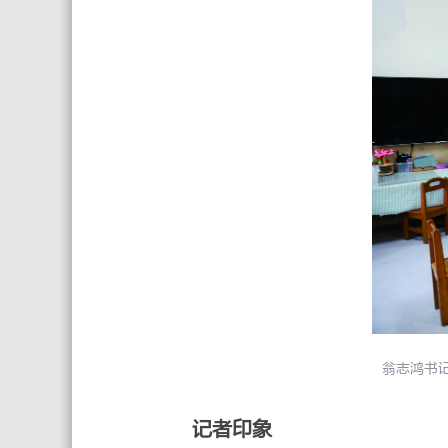
翁志鸿书
记者印象