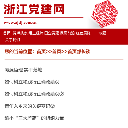
浙江党建网
www.zjdj.com.cn
首页
党媒头条
组工经纬
国企党建
反腐前沿
红色展陈
专题
关于我们
您的当前位置：
首页
>>
首页
>>
首页部长谈
溯源悟理 实干落地
如何树立和践行正确政绩观
如何树立和践行正确政绩观②
青年入乡来的关键密码②
缩小“三大差距”的组织力量