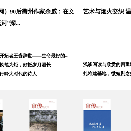
网）90后衢州作家余威：在文
艺术与烟火交织 
河”深...
开拓者王淼辞世——生命最好的...
浅谈阅读与欣赏的四重
执笔为炬，好抵岁月漫长
扎堆建基地，微短剧念好“
行吟大时代的诗人
夯实保护根基 让名人