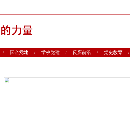
国企党建
学校党建
反腐前沿
党史教育
/
/
/
/
/