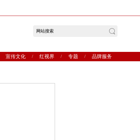
宣传文化
红视界
专题
品牌服务
/
/
/