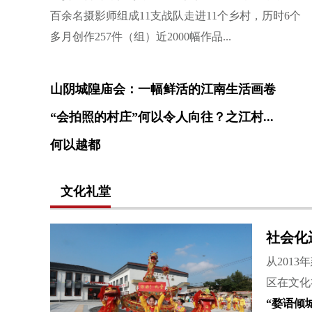
百余名摄影师组成11支战队走进11个乡村，历时6个
多月创作257件（组）近2000幅作品...
山阴城隍庙会：一幅鲜活的江南生活画卷
“会拍照的村庄”何以令人向往？之江村...
何以越都
省教育厅扎实推进中外合作办学 党建助力...
文化礼堂
社会化
从201
区在文化
“婺语倾