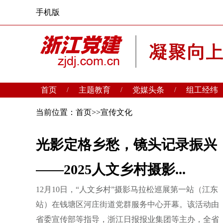
手机版
首页
主题教育
党媒头条
组工经纬
/
/
/
当前位置：
首页
>>
宣传文化
光影定格乡愁，镜头记录振兴
——2025人文乡村摄影...
12月10日，“人文乡村”摄影马拉松巡展第一站（江东
站）在钱塘区河庄街道党群服务中心开幕。该活动由
省委宣传部等指导，浙江日报报业集团等主办，全省