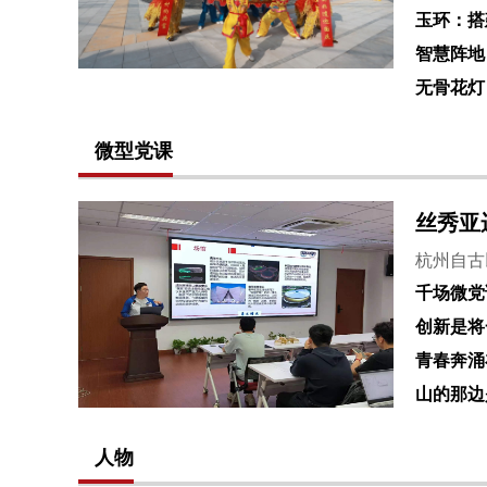
玉环：搭
智慧阵地
无骨花灯
微型党课
丝秀亚
杭州自古
千场微党
创新是将
青春奔涌
山的那边
人物