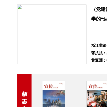
（党建
学的“运
浙江非遗
张抗抗：
黄亚洲：