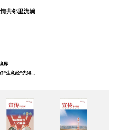
温情共邻里流淌
境界
生意经”先得...
故居鲜活起来