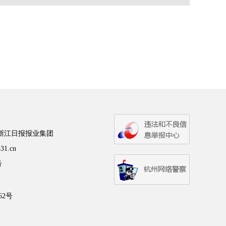
号浙江日报报业集团
31.cn
号
62号