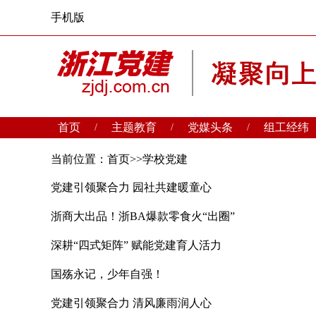
手机版
首页
主题教育
党媒头条
组工经纬
/
/
/
当前位置：
首页
>>
学校党建
党建引领聚合力 园社共建暖童心
浙商大出品！浙BA爆款零食火“出圈”
深耕“四式矩阵” 赋能党建育人活力
国殇永记，少年自强！
党建引领聚合力 清风廉雨润人心