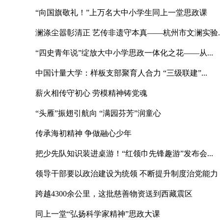
“向国旗敬礼！”上万名大中小学生同上一堂思政课
澜涤尘嚣彰清正 艺传非遗守本真——杭州市文澜实验..
“四史青年说”绽放大中小学思政一体化之花——从...
中国计量大学：样板支部聚育人合力 “三级联建”...
薪火相传守初心 劳模精神铸党魂
“头雁”振翅引航向 “满园芬芳”润童心
传承海初精神 争做融心少年
把少先队知识装进桌游！“红领巾先锋趣游”发布会...
领导干部要以政治建设为统领 不断提升制度治党能力
跨越4300余公里，这批慈善物资送到西藏震区
同上一堂“弘扬科学家精神”思政大课