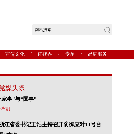
宣传文化
红视界
专题
品牌服务
/
/
/
党媒头条
“家事”与“国事”
[详情]
浙江省委书记王浩主持召开防御应对13号台