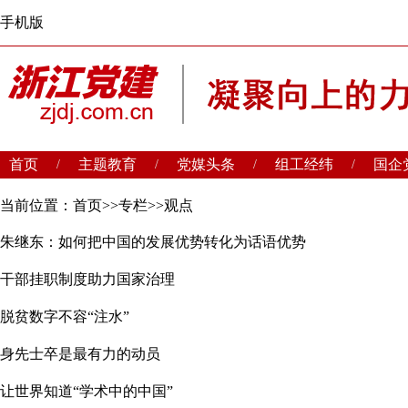
手机版
首页
主题教育
党媒头条
组工经纬
国企
/
/
/
/
当前位置：
首页
>>
专栏
>>
观点
朱继东：如何把中国的发展优势转化为话语优势
干部挂职制度助力国家治理
脱贫数字不容“注水”
身先士卒是最有力的动员
让世界知道“学术中的中国”