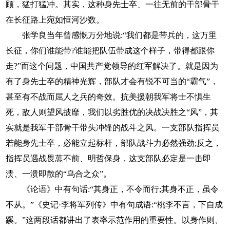
顾，猛打猛冲。其实，这种身先士卒、一往无前的干部骨干
在长征路上宛如恒河沙数。
张学良当年曾感慨万分地说:“我们都是带兵的，这万里
长征，你们谁能带?谁能把队伍带成这个样子，带得都跟你
走?”而这个问题，中国共产党领导的红军解决了。就是因为
有了身先士卒的精神光辉，部队才会有锐不可当的“霸气”，
甚至有不战而屈人之兵的奇效。抗美援朝我军将士不惧生
死，敌人则望风披靡，我们以劣胜优的决战决胜之“风”，其
实就是我军干部骨干带头冲锋的战斗之风。一支部队指挥员
若能身先士卒，必能立起标杆，部队战斗力必然强劲;反之，
指挥员遇战畏葸不前、明哲保身，这支部队必定是一击即
溃、一溃即散的“乌合之众”。
《论语》中有句话:“其身正，不令而行;其身不正，虽令
不从。”《史记·李将军列传》中有句成语:“桃李不言，下自成
蹊。”这两段话都讲出了表率示范作用的重要性。以身作则、