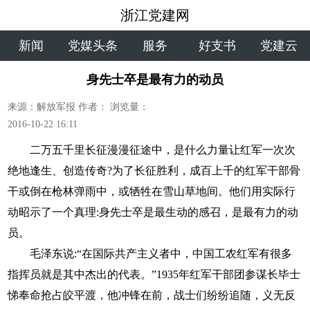
浙江党建网
新闻
党媒头条
服务
好支书
党建云
身先士卒是最有力的动员
来源：解放军报
作者：
浏览量：
2016-10-22 16:11
二万五千里长征漫漫征途中，是什么力量让红军一次次
绝地逢生、创造传奇?为了长征胜利，成百上千的红军干部骨
干或倒在枪林弹雨中，或牺牲在雪山草地间。他们用实际行
动昭示了一个真理:身先士卒是最生动的感召，是最有力的动
员。
毛泽东说:“在国际共产主义者中，中国工农红军有很多
指挥员就是其中杰出的代表。”1935年红军干部团参谋长毕士
悌奉命抢占皎平渡，他冲锋在前，战士们纷纷追随，义无反