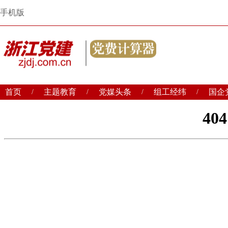
手机版
首页
主题教育
党媒头条
组工经纬
国企
/
/
/
/