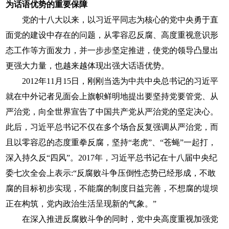
为话语优势的重要保障
党的十八大以来，以习近平同志为核心的党中央勇于直
面党的建设中存在的问题，从零容忍反腐、高度重视意识形
态工作等方面发力，并一步步坚定推进，使党的领导凸显出
更强大力量，也越来越体现出强大话语优势。
2012年11月15日，刚刚当选为中共中央总书记的习近平
就在中外记者见面会上旗帜鲜明地提出要坚持党要管党、从
严治党，向全世界宣告了中国共产党从严治党的坚定决心。
此后，习近平总书记不仅在多个场合反复强调从严治党，而
且以零容忍的态度重拳反腐，坚持“老虎”、“苍蝇”一起打，
深入持久反“四风”。2017年，习近平总书记在十八届中央纪
委七次全会上表示:“反腐败斗争压倒性态势已经形成，不敢
腐的目标初步实现，不能腐的制度日益完善，不想腐的堤坝
正在构筑，党内政治生活呈现新的气象。”
在深入推进反腐败斗争的同时，党中央高度重视加强党