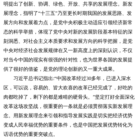
明提出了创新、协调、绿色、开放、共享的发展理念。新发
展理念，指明了“十三五”乃至更长时期我国的发展思路、发
展方向和发展着力点，是党中央积极主动适应引领经济新常
态的科学举措，体现了党中央对新的发展阶段基本特征的深
刻洞悉、对社会主义本质要求和发展方向的科学把握，是党
中央对经济社会发展规律在又一新高度上的深刻认识，不仅
对当今中国的现实有很强的针对性，也为世界各国的发展提
供了很好的借鉴，是党的理论创新的又一重大成果。
习近平总书记指出:“中国改革经过30多年，已进入深水
区，可以说，容易的、皆大欢喜的改革已经完成了，好吃的
肉都吃掉了，剩下的都是难啃的硬骨头。”坚定打好全面深化
改革这场攻坚战，很重要的一条就是必须贯彻落实新发展理
念。用新发展理念来引领和指导发展实践是切实把经济优势
变成人民幸福优势的重要条件，也是中国把发展优势转化为
话语优势的重要突破点。