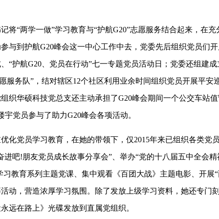
“两学一做”学习教育与“护航G20”志愿服务结合起来，在充
参与到护航G20峰会这一中心工作中去，党委先后组织党员们开展
、“护航G20、党员在行动”七一专题党员活动日；党委还组建成
志愿服务队”，结对辖区12个社区利用业余时间组织党员开展平安
组织华硕科技党总支还主动承担了G20峰会期间一个公交车站
次楼宇党员参与了助力G20峰会各项活动。
化党员学习教育，在她的带领下，仅2015年来已组织各类党
“奋进吧!朋友党员成长故事分享会”、举办“党的十八届五中全会精
”学习教育系列主题党课、集中观看《百团大战》主题电影、开展“
等活动，营造浓厚学习氛围。除了发放上级学习资料，她还专门
设永远在路上》光碟发放到直属党组织。