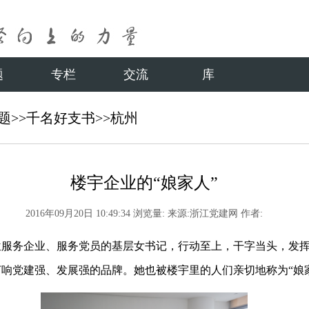
题
专栏
交流
库
题
>>
千名好支书
>>
杭州
楼宇企业的“娘家人”
2016年09月20日 10:49:34
浏览量:
来源:浙江党建网
作者:
务企业、服务党员的基层女书记，行动至上，干字当头，发挥“
响党建强、发展强的品牌。她也被楼宇里的人们亲切地称为“娘