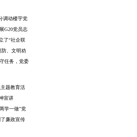
分调动楼宇党
G20党员志
立了“社企联
巡防、文明劝
值守任务，党委
员主题教育活
神宣讲
两学一做”党
刻了廉政宣传