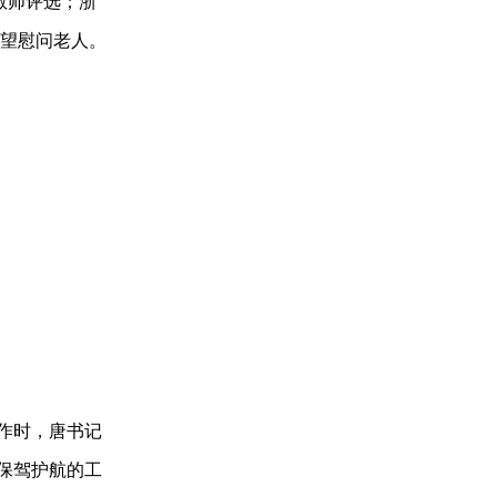
教师评选；浙
看望慰问老人。
作时，唐书记
0保驾护航的工