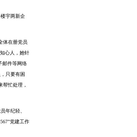
楼宇两新企
全体在册党员
、知心人，她针
子邮件等网络
员，只要有困
来帮忙处理，
。
员年纪轻、
67”党建工作