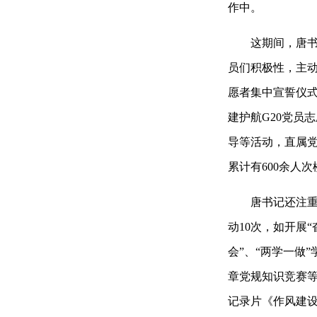
作中。
这期间，唐书记将
员们积极性，主动
愿者集中宣誓仪式
建护航G20党员
导等活动，直属党
累计有600余人
唐书记还注重优
动10次，如开展
会”、“两学一做
章党规知识竞赛
记录片《作风建