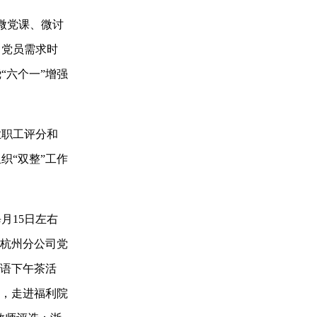
微党课、微讨
，党员需求时
“六个一”增强
职工评分和
织“双整”工作
15日左右
技杭州分公司党
英语下午茶活
动，走进福利院