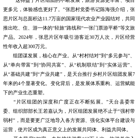
“这得益于片区组团的不断发展，旅游资源更丰富、项目
更多元，体验感也更好了。”张思村党委书记陈海强介绍，张
思片区与总面积达11.7万亩的国家现代农业产业园结对，共同
推出吃、住、游一体的“轻旅”路线和“一张门票游平桥”等文旅
产品。2024年，张思片区年吸引游客近30万人次，片区经营
性年收入超300万元。
组团谋发展，核心在产业。从“村村结对”到“多元参与”、
从“单向带富”到“协同共富”、从“机制联结”到“实体运营”、
从“基础共建”到“产业共建”，是天台推行乡村片区组团发展7
年来的4个显著变化。变化背后，是发展体系重构、运营赋能
下的产业生态重塑。
“片区组团的深度和广度正在不断拓展。”天台县委常
委、组织部部长王若嘉认为，片区组团发展绝不止于“强村带
弱村”，而是要更广泛地导入各方资源、强化实体平台建设与
运营，使片区成为真正意义上的发展共同体、利益共同体。