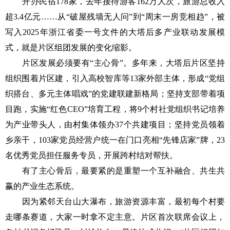
开办民宿178家，去年接待游客162万人次，旅游总收入
超3.4亿元……从“破屋残墙无人问”到“周末一房竞相趋”，被
写入2025年浙江省委一号文件的大塔后多产业联动发展模
式，就是片区组团发展的变化缩影。
片区发展必须要有“主心骨”。多年来，大塔后片区坚持
组织围着片区建，引入高校智库等13家外部主体，形成“党组
织搭台、多元主体唱戏”的党建联建新格局；坚持支部带着项
目跑，实施“红色CEO”培育工程，将9个村社党组织书记培养
为产业带头人，由村集体领办37个共建项目；坚持党员领着
乡亲干，103家党员经营户统一在门口亮相“先锋店家”牌，23
名优秀党员担任服务专员，开展跨村结对帮扶。
有了主心骨后，最要紧的是重塑一个互补融合、共生共
赢的产业生态系统。
因为紧邻天台山大瀑布，旅游资源丰富，最初每个村要
走哪条赛道，大家一时拿不定主意。片区首次联席会议上，