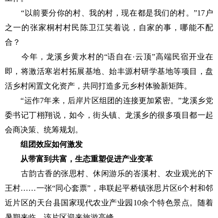
“以前要分你的村、我的村，现在都是我们的村。”17户
之一的张家桐村村民陈卫江笑着说，自家的事，哪能不配
合？
今年，龙溪乡黄水村的“语自在·云顶”高端民宿开业在
即，将激活寒岩村拓展基地、始丰源村研学基地等项目，盘
活乡村闲置文化资产，共同打造多元乡村体验新矩阵。
“运作7年来，后岸片区组团的连接更加紧密。”龙溪乡党
委书记丁栩翔说，如今，街头镇、龙溪乡的很多项目都一起
会商决策、统筹规划。
组团效应如何激发
从带富到共富，生态重塑促进产业变革
古韵古香的张思村、休闲游乐的峇溪村、农业观光的下
王村……一张“同心套票”，串联起平桥镇张思片区6个村和邻
近片区的天台县国家现代农业产业园10余个特色景点。随着
暑期来临，该片区迎来旅游高峰。