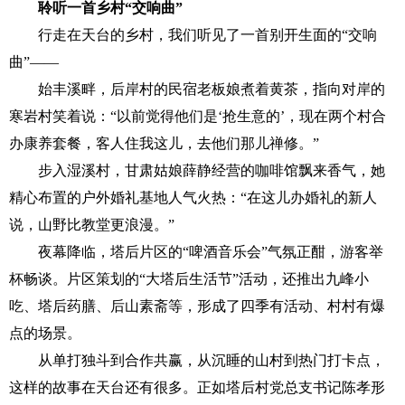
聆听一首乡村“交响曲”
行走在天台的乡村，我们听见了一首别开生面的“交响
曲”——
始丰溪畔，后岸村的民宿老板娘煮着黄茶，指向对岸的
寒岩村笑着说：“以前觉得他们是‘抢生意的’，现在两个村合
办康养套餐，客人住我这儿，去他们那儿禅修。”
步入湿溪村，甘肃姑娘薛静经营的咖啡馆飘来香气，她
精心布置的户外婚礼基地人气火热：“在这儿办婚礼的新人
说，山野比教堂更浪漫。”
夜幕降临，塔后片区的“啤酒音乐会”气氛正酣，游客举
杯畅谈。片区策划的“大塔后生活节”活动，还推出九峰小
吃、塔后药膳、后山素斋等，形成了四季有活动、村村有爆
点的场景。
从单打独斗到合作共赢，从沉睡的山村到热门打卡点，
这样的故事在天台还有很多。正如塔后村党总支书记陈孝形