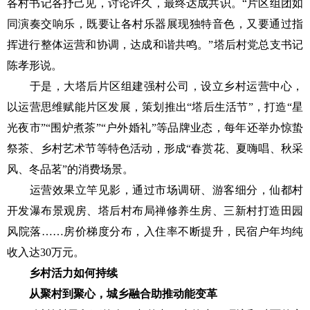
各村书记各抒己见，讨论许久，最终达成共识。“片区组团如
同演奏交响乐，既要让各村乐器展现独特音色，又要通过指
挥进行整体运营和协调，达成和谐共鸣。”塔后村党总支书记
陈孝形说。
于是，大塔后片区组建强村公司，设立乡村运营中心，
以运营思维赋能片区发展，策划推出“塔后生活节”，打造“星
光夜市”“围炉煮茶”“户外婚礼”等品牌业态，每年还举办惊蛰
祭茶、乡村艺术节等特色活动，形成“春赏花、夏嗨唱、秋采
风、冬品茗”的消费场景。
运营效果立竿见影，通过市场调研、游客细分，仙都村
开发瀑布景观房、塔后村布局禅修养生房、三新村打造田园
风院落……房价梯度分布，入住率不断提升，民宿户年均纯
收入达30万元。
乡村活力如何持续
从聚村到聚心，城乡融合助推动能变革