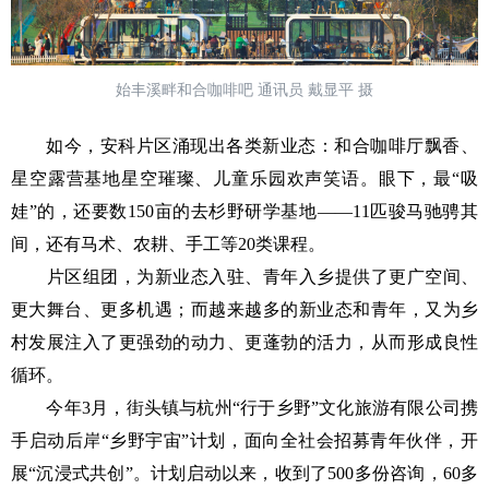
始丰溪畔和合咖啡吧 通讯员 戴显平 摄
如今，安科片区涌现出各类新业态：和合咖啡厅飘香、
星空露营基地星空璀璨、儿童乐园欢声笑语。眼下，最“吸
娃”的，还要数150亩的去杉野研学基地——11匹骏马驰骋其
间，还有马术、农耕、手工等20类课程。
片区组团，为新业态入驻、青年入乡提供了更广空间、
更大舞台、更多机遇；而越来越多的新业态和青年，又为乡
村发展注入了更强劲的动力、更蓬勃的活力，从而形成良性
循环。
今年3月，街头镇与杭州“行于乡野”文化旅游有限公司携
手启动后岸“乡野宇宙”计划，面向全社会招募青年伙伴，开
展“沉浸式共创”。计划启动以来，收到了500多份咨询，60多