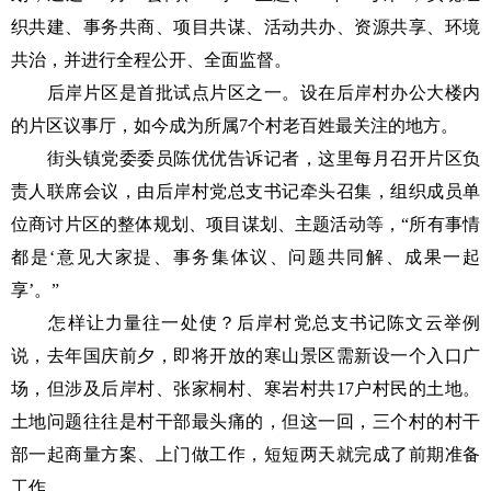
织共建、事务共商、项目共谋、活动共办、资源共享、环境
共治，并进行全程公开、全面监督。
后岸片区是首批试点片区之一。设在后岸村办公大楼内
的片区议事厅，如今成为所属7个村老百姓最关注的地方。
街头镇党委委员陈优优告诉记者，这里每月召开片区负
责人联席会议，由后岸村党总支书记牵头召集，组织成员单
位商讨片区的整体规划、项目谋划、主题活动等，“所有事情
都是‘意见大家提、事务集体议、问题共同解、成果一起
享’。”
怎样让力量往一处使？后岸村党总支书记陈文云举例
说，去年国庆前夕，即将开放的寒山景区需新设一个入口广
场，但涉及后岸村、张家桐村、寒岩村共17户村民的土地。
土地问题往往是村干部最头痛的，但这一回，三个村的村干
部一起商量方案、上门做工作，短短两天就完成了前期准备
工作。