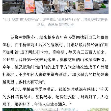
“行于乡野”在“乡野宇宙”计划中推出“金鱼风筝行动”，增强乡村游体验
活动。通讯员 郑宇钦 摄
从聚村到聚心，越来越多青年在乡野间找到自己的价值
坐标。在平桥镇前山片区的湿溪村，甘肃姑娘薛静经营的“川
间咖啡馆”成了网红打卡地。高峰期，每天有三四百人前来。
2016年，薛静第一次来到这里，就被这里的山水深深吸引。
今年，她又把咖啡馆门前的上千平方米空地改造成了户外婚
礼基地，不少年轻人来这里举办派对，“城乡融合的趋势越来
越明显，乡村大有可为”。
对此，平桥镇党委副书记、镇长陈时斌深有感触：“今天
的乡村‘看得见山、望得见水、记得住乡愁’，环境好了、人心
顺了、服务好了，年轻人自然会涌入。”