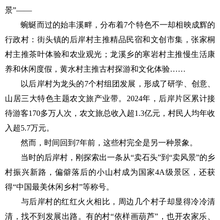
景”——
蜿蜒而过的始丰溪畔，分布着7个特色不一却相映成辉的
行政村：街头镇的后岸村主推精品民宿和文创市集，张家桐
村主推茶叶体验和农业观光；龙溪乡的寒岩村主推慢生活康
养和休闲度假，黄水村主推古村探游和文化体验……
以后岸村为龙头的7个村组团发展，形成了研学、创意、
山居三大特色主题农文旅产业带。2024年，后岸片区累计接
待游客170多万人次，农文旅总收入超1.3亿元，村民人均年收
入超5.7万元。
然而，时间回到7年前，这些村完全是另一种景象。
当时的后岸村，刚探索出一条从“卖石头”到“卖风景”的乡
村振兴新路，偏僻落后的小山村成为国家4A级景区，还获
得“中国最美休闲乡村”等称号。
与后岸村的红红火火相比，周边几个村子却显得冷冷清
清，找不到发展出路。有的村“依样画葫芦”，也开农家乐、