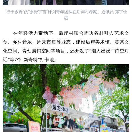
“行于乡野”的”乡野宇宙“计划青年团队在后岸村考察。通讯员 郑宇钦
摄
在年轻活力带动下，后岸村联合周边各村引入艺术文
创、乡村音乐、周末市集等业态，建设后岸美术馆、黄茶文
化空间、青创展销空间等项目，还开发了“潮人出没”“诗空对
话”等7个“新奇特”打卡地。