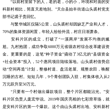
“以前村里留下的人，老的老，小的小，环境和对面的安
科新村相比，简直天差地别。”天台县始丰街道山头裘村党支
部书记裘子贵回忆。
与繁华城区仅隔5公里，山头裘村却因缺乏产业和人才，
70%的集体资源闲置，年轻人纷纷外流，村庄日渐萧条。
安科片区的成立，打破了“一溪两岸”发展不均衡的尴
尬。九村抱团，成功争取6000万元省级农村综合改革建设资
金。更重要的是，这笔“种子资金”撬动了3亿元的“县级资金
+社会资本”投入，52个惠民项目陆续落地。山头裘村借势启
动“空间再造”计划，整修村道、盘活老屋、规整农田，唤醒
沉睡的古村。短短几年，9个青创团队入驻，村集体收入从2
万元跃升至50万元。
“只要有一个村做出爆款项目，整个片区都能沾光。”安
科片区负责人庞宏华说。2019年国庆亮相的七彩滑草场，就
是安科片区的第一个爆款。这个由山头裘村出地、安科新村