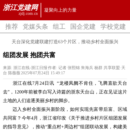
浙江党建网
凝聚向上的力量
zjdj.com.cn
推荐
党媒头条
组工
国企党建
学校党建
天台深化党建联建打造63个片区，推动乡村全面振兴
组团发展 抱团共富
来源: 浙江在线-浙江日报
作者: 记者 张熙锦 朱海兵 杨群 共享联盟·天
台 陈薇薇
2025年07月24日 15:49:17
浙江在线7月24日讯 “龙楼凤阙不肯住，飞腾直欲天台
去”，1200年前被李白写入诗篇的浙东天台山，正在见证这片
土地的人们追逐美丽乡村的脚步。
迈入乡村全面振兴新阶段，如何实现先富带后富、区域
共同富？今年4月，浙江省印发《关于推进乡村片区组团发展
的指导意见》，推动“重点村+周边村”组团联动发展，构建美