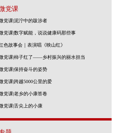
微党课
微党课|泥泞中的跋涉者
微党课|数字赋能，说说健康码那些事
红色故事会｜表演唱《映山红》
微党课|柿子红了——乡村振兴的丽水担当
微党课|保持奋斗的姿势
微党课|跨越5000公里的爱
微党课|老乡的小康答卷
微党课|舌尖上的小康
专题