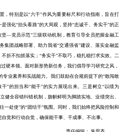
，特别是以“六干”作风为重要标尺和行动指南，旨在打
一是强化“抬头看路”的大局观，坚持“忠诚干、务实干”的正
攻坚—党员示范”三级联动机制，教育引导全员把握金融工
务集团战略部署、助力我省“交通强省”建设、落实金融监
，不折不扣抓落实；“务实干”不取巧，稳扎稳打求实效。二
”的过硬本领。面对新形势新任务，我们倡导学习研究之风，
的专业素养和实战能力。我们鼓励在合规前提下的“敢闯敢
干”的担当和“能干”的实力展现出来。三是树立“以绩为
建立健全容错纠错机制，旗帜鲜明为脚踏实地、业绩突出、
往一处使”的“团结干”氛围。同时，我们始终把风险控制和
想自觉和行动自觉，确保能干事、干成事、不出事。
责任编辑： 朱思齐