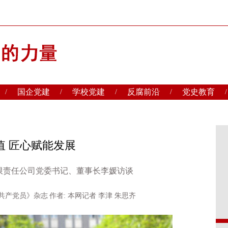
国企党建
学校党建
反腐前沿
党史教育
/
/
/
/
/
值 匠心赋能发展
限责任公司党委书记、董事长李媛访谈
江共产党员》杂志
作者: 本网记者 李津 朱思齐