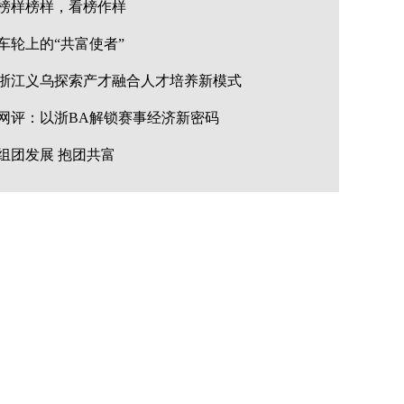
榜样榜样，看榜作样
车轮上的“共富使者”
浙江义乌探索产才融合人才培养新模式
网评：以浙BA解锁赛事经济新密码
组团发展 抱团共富