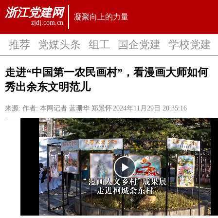
浙江党建网
凝聚向上的力量
zjdj.com.cn
推荐
党媒头条
组工
国企党建
学校党建
走进“中国第一农民画村”，看漫画大师如何
秀出余东文明范儿
来源:
作者: 本网记者 蓝珊华 郑景怀
2024年11月29日 20:35:16