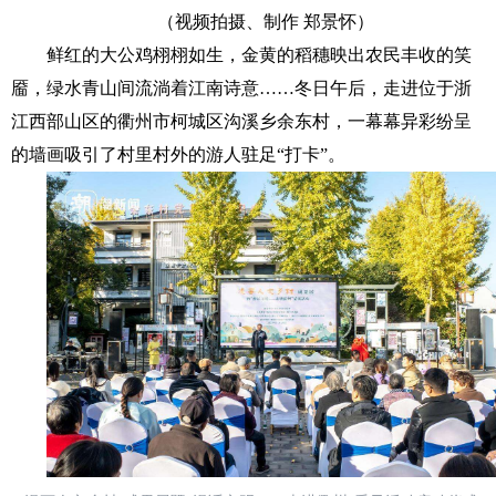
（视频拍摄、制作 郑景怀）
鲜红的大公鸡栩栩如生，金黄的稻穗映出农民丰收的笑
靥，绿水青山间流淌着江南诗意……冬日午后，走进位于浙
江西部山区的衢州市柯城区沟溪乡余东村，一幕幕异彩纷呈
的墙画吸引了村里村外的游人驻足“打卡”。