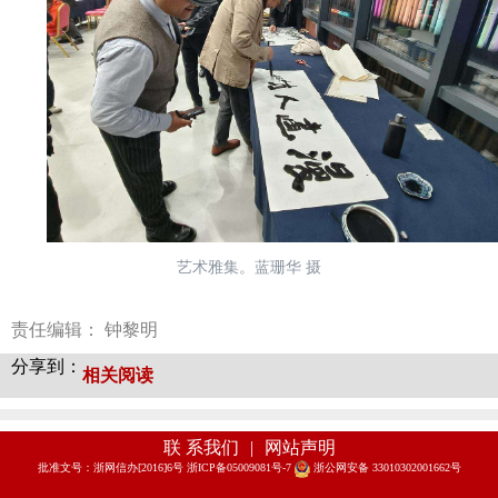
艺术雅集。蓝珊华 摄
责任编辑： 钟黎明
分享到：
相关阅读
联 系我们
|
网站声明
批准文号：浙网信办[2016]6号 浙ICP备05009081号-7
浙公网安备 33010302001662号