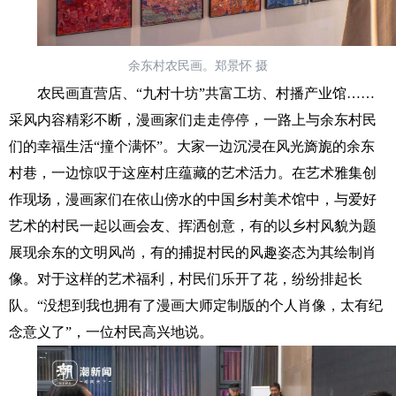
余东村农民画。郑景怀 摄
农民画直营店、“九村十坊”共富工坊、村播产业馆……
采风内容精彩不断，漫画家们走走停停
，一路上与余东村民
们的幸福生活“撞个满怀”。大家
一边沉浸在风光旖旎的余东
村巷，一边惊叹于这座村庄蕴藏的艺术活力。在艺术雅集创
作现场，漫画家们在依山傍水的中国乡村美术馆中，与爱好
艺术的村民一起以画会友、挥洒创意，有的以乡村风貌为题
展现余东的文明风尚，有的捕捉村民的风趣姿态为其绘制肖
像。对于这样的艺术福利，村民们乐开了花，纷纷排起长
队。“没想到我也拥有了漫画大师定制版的个人肖像，太有纪
念意义了”，一位村民高兴地说。