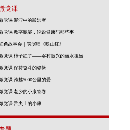
微党课
微党课|泥泞中的跋涉者
微党课|数字赋能，说说健康码那些事
红色故事会｜表演唱《映山红》
微党课|柿子红了——乡村振兴的丽水担当
微党课|保持奋斗的姿势
微党课|跨越5000公里的爱
微党课|老乡的小康答卷
微党课|舌尖上的小康
专题