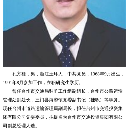
孔方桂，男，浙江玉环人，中共党员，1968年9月出生，
1991年8月参加工作，在职研究生学历。
曾任台州市交通局驻甬工作组副组长，台州市公路运输
管理处副处长，三门县海游镇党委副书记（挂职）等职务。
现任台州市道路运输管理局副局长，拟任台州市交通投资集
团有限公司党委委员，拟提名为台州市交通投资集团有限公
司副总经理人选。