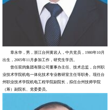
章永华，男，浙江台州黄岩人，中共党员，1980年10月
出生，2005年11月参加工作，研究生学历。
曾任双鸽集团有限公司董事办主任、技术总监，台州职
业技术学院机电一体化技术专业教研室主任等职务。现任台
州职业技术学院机电工程学院副院长，拟任台州技师学院
（筹）副院长、党委委员。