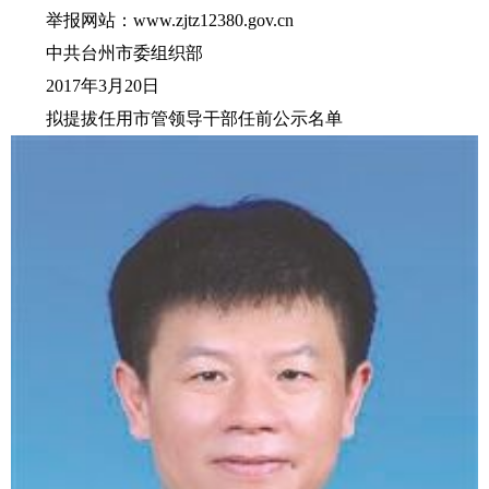
举报网站：www.zjtz12380.gov.cn
中共台州市委组织部
2017年3月20日
拟提拔任用市管领导干部任前公示名单