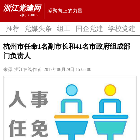
浙江党建网
凝聚向上的力量
zjdj.com.cn
推荐
党媒头条
组工
国企党建
学校党建
杭州市任命1名副市长和41名市政府组成部
门负责人
来源: 浙江在线
作者:
2017年06月29日 15:05:00