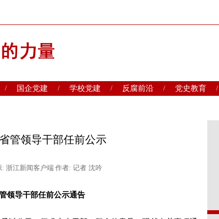
国企党建
学校党建
反腐前沿
党史教育
/
/
/
/
/
用省管领导干部任前公示
: 浙江新闻客户端
作者: 记者 沈吟
管领导干部任前公示通告