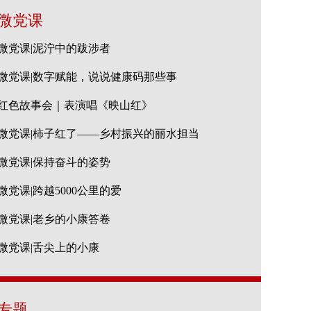
微党课
微党课|泥泞中的跋涉者
微党课|数字赋能，说说健康码那些事
红色故事会｜表演唱《映山红》
微党课|柿子红了——乡村振兴的丽水担当
微党课|保持奋斗的姿势
微党课|跨越5000公里的爱
微党课|老乡的小康答卷
微党课|舌尖上的小康
专题