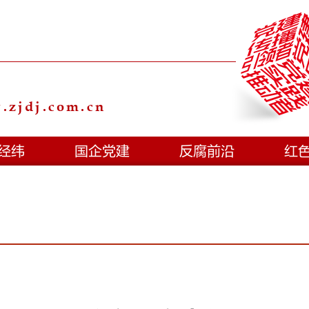
zjdj.com.cn
经纬
国企党建
反腐前沿
红