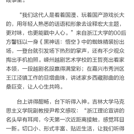
故事里。
“我们这代人是看着国漫、玩着国产游戏长大
的，用年轻人熟悉的话语和形象去诠释宏大主题，
更对味，也更能戳中人心。”来自浙江大学的00后
方馨钰以一身《黑神话：悟空》中的蜘蛛精装扮出
场，一登台就引发场下热烈的掌声，还有不少观众
掏出手机拍照。嵊州越剧艺术学校的王哲亮出看家
本领，一段越剧名段赢得满堂彩；在嘉兴市秀洲区
王江泾镇工作的旦增曲珠，讲述家乡西藏那曲的沧
桑巨变，让人心生共鸣。
台上讲得酣畅，台下听得入神。吉林大学马克
思主义学院副教授尹希文感叹：“浙江理论宣讲的
名头早有耳闻，今天第一次近距离接触，感觉耳目
一新。切口小、形式丰富、贴近生活，让我们听得