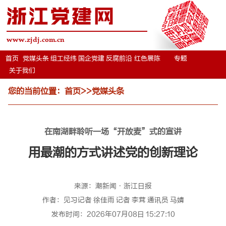
浙江党建网
www.zjdj.com.cn
首页
党媒头条
组工经纬
国企党建
反腐前沿
红色展陈
专题
关于我们
您的当前位置：
首页
>>
党媒头条
在南湖畔聆听一场“开放麦”式的宣讲
用最潮的方式讲述党的创新理论
来源：潮新闻·浙江日报
作者：见习记者 徐佳雨 记者 李茸 通讯员 马婧
发布时间：2026年07月08日 15:27:10