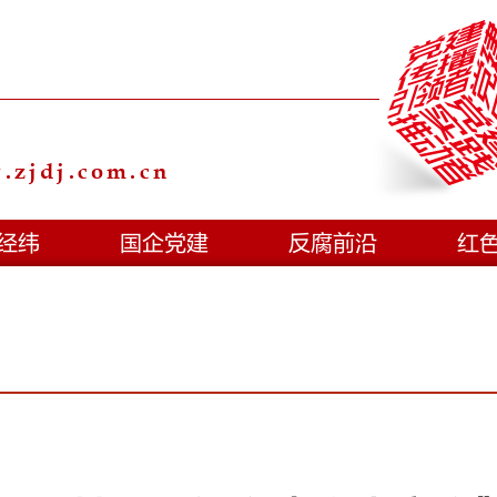
zjdj.com.cn
经纬
国企党建
反腐前沿
红