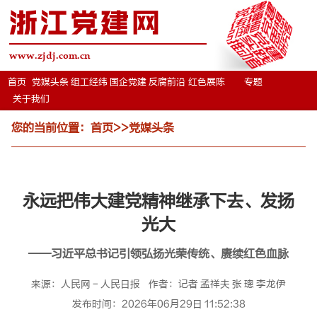
浙江党建网
www.zjdj.com.cn
首页
党媒头条
组工经纬
国企党建
反腐前沿
红色展陈
专题
关于我们
您的当前位置：
首页
>>
党媒头条
永远把伟大建党精神继承下去、发扬
光大
——习近平总书记引领弘扬光荣传统、赓续红色血脉
来源：人民网－人民日报
作者：记者 孟祥夫 张 璁 李龙伊
发布时间：2026年06月29日 11:52:38