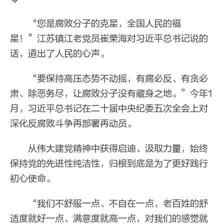
“您是腐败分子的克星，全国人民的福
星！”江苏镇江老党员崔荣海对习近平总书记说的
话，道出了人民的心声。
“要保持高压态势不动摇，有腐必反、有贪必
肃、除恶务尽，让腐败分子没有藏身之地。”今年1
月，习近平总书记在二十届中央纪委五次全会上对
深化反腐败斗争再部署再动员。
从伟大建党精神中获得启迪、汲取力量，始终
保持党的先进性纯洁性，归根到底是为了更好践行
初心使命。
“我们不舒服一点、不自在一点，老百姓的舒
适度就好一点、满意度就高一点，对我们的感觉就