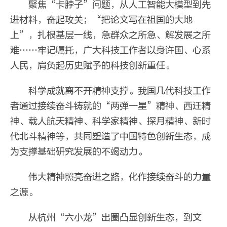
聚焦“卡脖子”问题，从人工智能大模型到先
进材料，奋起攻关；“把论文写在祖国的大地
上”，扎根基层一线，急群众之所急、解发展之所
难……牢记嘱托，广大科技工作者以身许国、心系
人民，肩负起历史赋予的科技创新重任。
科学成就离不开精神支撑。我国几代科技工作
者通过接续奋斗铸就的“两弹一星”精神、西迁精
神、载人航天精神、科学家精神、探月精神、新时
代北斗精神等，共同塑造了中国特色创新生态，成
为支撑基础研究发展的不竭动力。
伟大精神照亮奋进之路，化作接续奋斗的力量
之源。
从杭州“六小龙”出圈凸显创新生态，到文