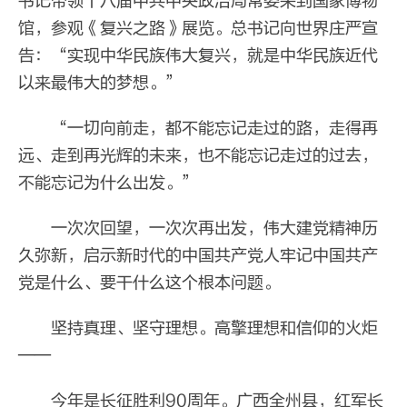
书记带领十八届中共中央政治局常委来到国家博物
馆，参观《复兴之路》展览。总书记向世界庄严宣
告：“实现中华民族伟大复兴，就是中华民族近代
以来最伟大的梦想。”
“一切向前走，都不能忘记走过的路，走得再
远、走到再光辉的未来，也不能忘记走过的过去，
不能忘记为什么出发。”
一次次回望，一次次再出发，伟大建党精神历
久弥新，启示新时代的中国共产党人牢记中国共产
党是什么、要干什么这个根本问题。
坚持真理、坚守理想。高擎理想和信仰的火炬
——
今年是长征胜利90周年。广西全州县，红军长