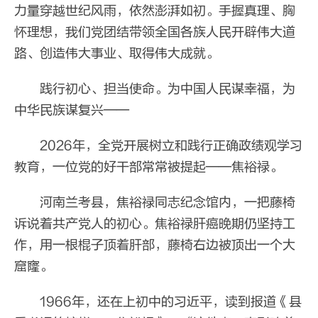
力量穿越世纪风雨，依然澎湃如初。手握真理、胸
怀理想，我们党团结带领全国各族人民开辟伟大道
路、创造伟大事业、取得伟大成就。
践行初心、担当使命。为中国人民谋幸福，为
中华民族谋复兴——
2026年，全党开展树立和践行正确政绩观学习
教育，一位党的好干部常常被提起——焦裕禄。
河南兰考县，焦裕禄同志纪念馆内，一把藤椅
诉说着共产党人的初心。焦裕禄肝癌晚期仍坚持工
作，用一根棍子顶着肝部，藤椅右边被顶出一个大
窟窿。
1966年，还在上初中的习近平，读到报道《县