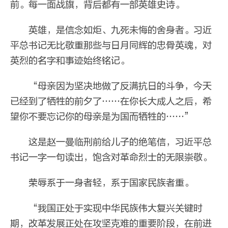
前。每一面战旗，背后都有一部英雄史诗。
英雄，是信念如炬、九死未悔的舍身者。习近
平总书记无比敬重那些与日月同辉的忠骨英魂，对
英烈的名字和事迹始终铭记。
“母亲因为坚决地做了反满抗日的斗争，今天
已经到了牺牲的前夕了……在你长大成人之后，希
望你不要忘记你的母亲是为国而牺牲的……”
这是赵一曼临刑前给儿子的绝笔信，习近平总
书记一字一句读出，饱含对革命烈士的无限崇敬。
荣辱系于一身者轻，系于国家民族者重。
“我国正处于实现中华民族伟大复兴关键时
期，改革发展正处在攻坚克难的重要阶段，在前进