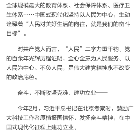
全球规模最大的教育体系、社会保障体系、医疗卫
生体系……中国式现代化坚持以人民为中心，生动
诠释着“人民对美好生活的向往，就是我们的奋斗
目标”。
对共产党人而言，“人民”二字力重千钧。党
的百余年光辉历程证明，全心全意为人民服务、以
人民为中心、不负人民，是伟大建党精神永不改变
的政治底色。
奋斗，不断攻坚克难、建功立业——
今年2月，习近平总书记在北京考察时，勉励广
大科技工作者厚植报国情怀，发扬奋斗精神，在中
国式现代化征程上建功立业。