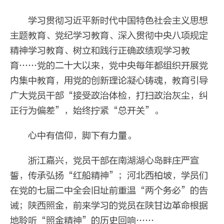
学习贯彻习近平新时代中国特色社会主义思想
主题教育、党纪学习教育、深入贯彻中央八项规定
精神学习教育、树立和践行正确政绩观学习教
育……党的二十大以来，党中央每年都组织开展党
内集中教育，用党的创新理论凝心铸魂，教育引导
广大党员干部“接受政治体检，打扫政治灰尘，纠
正行为偏差”，始终拧紧“总开关”。
心中有信仰，脚下有力量。
浙江嘉兴，党员干部在南湖湖心岛畔庄严宣
誓，传承弘扬“红船精神”；河北西柏坡，学员们
在党的七届二中全会旧址前重温“两个务必”的告
诫；陕西照金，前来学习的党员在陕甘边革命根据
地聆听“照金精神”的历史回响……