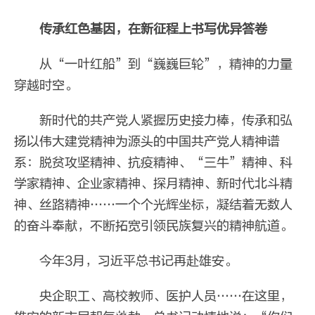
传承红色基因，在新征程上书写优异答卷
从“一叶红船”到“巍巍巨轮”，精神的力量
穿越时空。
新时代的共产党人紧握历史接力棒，传承和弘
扬以伟大建党精神为源头的中国共产党人精神谱
系：脱贫攻坚精神、抗疫精神、“三牛”精神、科
学家精神、企业家精神、探月精神、新时代北斗精
神、丝路精神……一个个光辉坐标，凝结着无数人
的奋斗奉献，不断拓宽引领民族复兴的精神航道。
今年3月，习近平总书记再赴雄安。
央企职工、高校教师、医护人员……在这里，