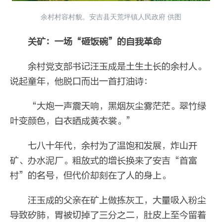
余村村容村貌。安吉县天荒坪镇人民政府 供图
关矿：一场“砸饭碗”的自我革命
余村党支部书记汪玉成是土生土长的余村人。
说起童年，他脱口而出一首打油诗：
“大炮一声震天响，黑烟灰尘雾茫茫。翠竹绿
叶变颜色，白衣晒成黄衣裳。”
七八十年代，余村为了温饱和发展，炸山开
矿、办水泥厂。粗放式的增长换来了安吉“首富
村”的名号，但代价却刻在了人的身上。
汪玉成的父亲在矿上做
拣
灰工，大量吸入粉尘
导致矽肺，胃被切掉了三分之二，肚皮上至今留着