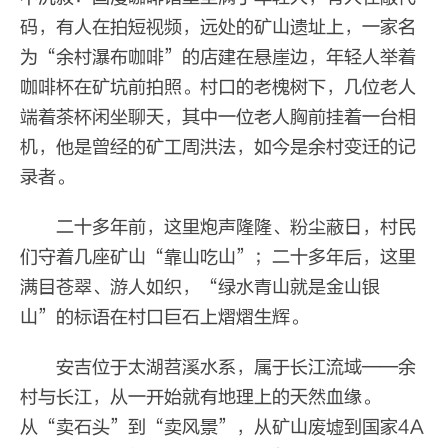
码，有人在拍短视频，远处的矿山遗址上，一家名
为“余村瀑布咖啡”的店建在悬崖边，年轻人举着
咖啡杯在矿坑前拍照。村口的老槐树下，几位老人
端着茶杯闲坐聊天，其中一位老人胸前挂着一台相
机，他是曾经的矿工周洪法，如今是余村变迁的记
录者。
二十多年前，这里炮声隆隆、粉尘蔽日，村民
们守着几座矿山“靠山吃山”；二十多年后，这里
满目苍翠、游人如织，“绿水青山就是金山银
山”的标语在村口巨石上熠熠生辉。
安吉位于太湖苕溪水系，属于长江流域——余
村与长江，从一开始就有地理上的天然血缘。
从“卖石头”到“卖风景”，从矿山废墟到国家4A