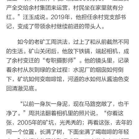
产全交给余村集团来运营，村民坐在家里就有分
红。”汪玉成说。2019年，他担任余村党支部书
记，变成了带领余村继续前进的带头人。
如今的老矿工周洪法，过上了和从前截然不同
的生活。矿山关闭后，他放下铁镐，端起相机，成
了余村变迁的“专职摄影师”。他的镜头里，记录
着余村从灰到绿的全过程：水泥厂的烟囱如何倒
下，矿坑如何变咖啡馆，河道的水如何从酱油色变
回清澈见底。
“以前一身灰一身泥，现在马路宽敞了，也干
净了。”周洪法翻着相机里的照片说，“你看这
张，2005年的矿坑，光秃秃的；再看这张，去年的
同一个位置，长满了树，下面坐满了喝咖啡的年轻