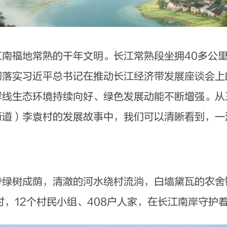
福地常熟的千年文明。长江常熟段坐拥40多公里
彻落实习近平总书记在推动长江经济带发展座谈会上
岸线生态环境持续向好、绿色发展动能不断增强。从
街道）李袁村的发展故事中，我们可以清晰看到，一
树成荫，清澈的河水绕村流淌，白墙黛瓦的农舍
小村，12个村民小组、408户人家，在长江南岸守护