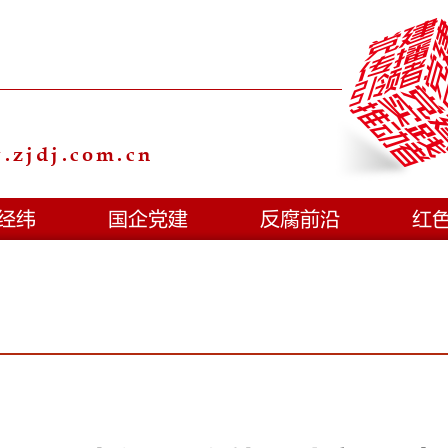
zjdj.com.cn
经纬
国企党建
反腐前沿
红