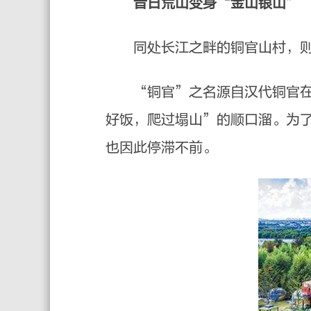
昔日荒山变身“金山银山”
同处长江之畔的铜官山村，则
“铜官”之名源自汉代铜官在此
好饭，爬过塌山”的顺口溜。为
也因此停滞不前。