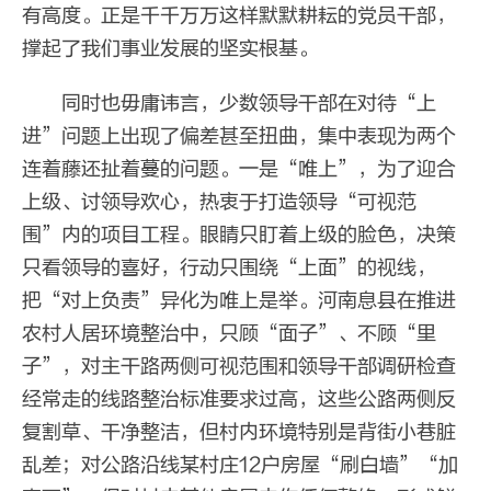
有高度。正是千千万万这样默默耕耘的党员干部，
撑起了我们事业发展的坚实根基。
同时也毋庸讳言，少数领导干部在对待“上
进”问题上出现了偏差甚至扭曲，集中表现为两个
连着藤还扯着蔓的问题。一是“唯上”，为了迎合
上级、讨领导欢心，热衷于打造领导“可视范
围”内的项目工程。眼睛只盯着上级的脸色，决策
只看领导的喜好，行动只围绕“上面”的视线，
把“对上负责”异化为唯上是举。河南息县在推进
农村人居环境整治中，只顾“面子”、不顾“里
子”，对主干路两侧可视范围和领导干部调研检查
经常走的线路整治标准要求过高，这些公路两侧反
复割草、干净整洁，但村内环境特别是背街小巷脏
乱差；对公路沿线某村庄12户房屋“刷白墙”“加