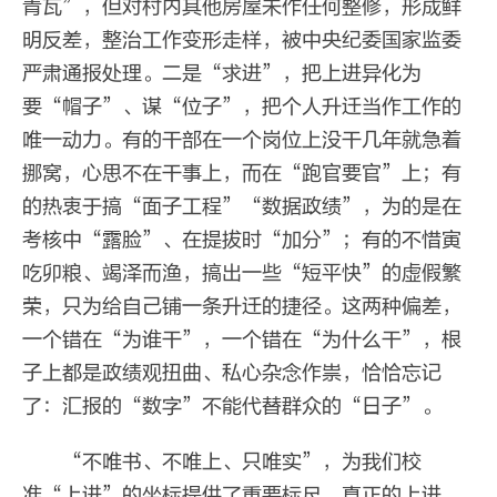
青瓦”，但对村内其他房屋未作任何整修，形成鲜
明反差，整治工作变形走样，被中央纪委国家监委
严肃通报处理。二是“求进”，把上进异化为
要“帽子”、谋“位子”，把个人升迁当作工作的
唯一动力。有的干部在一个岗位上没干几年就急着
挪窝，心思不在干事上，而在“跑官要官”上；有
的热衷于搞“面子工程”“数据政绩”，为的是在
考核中“露脸”、在提拔时“加分”；有的不惜寅
吃卯粮、竭泽而渔，搞出一些“短平快”的虚假繁
荣，只为给自己铺一条升迁的捷径。这两种偏差，
一个错在“为谁干”，一个错在“为什么干”，根
子上都是政绩观扭曲、私心杂念作祟，恰恰忘记
了：汇报的“数字”不能代替群众的“日子”。
“不唯书、不唯上、只唯实”，为我们校
准“上进”的坐标提供了重要标尺。真正的上进，