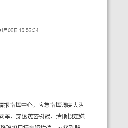
月08日 15:52:34
局情报指挥中心，应急指挥调度大队
辆车，穿透茂密树冠，清晰锁定嫌
，稳稳将目标车辆拦停。从接到群