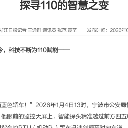
探寻110的智慧之变
浙江日报记者 王逸群 通讯员 张范 袁荃
发布时间：2026年01
今，科技不断为110赋能——
轿车！”2026年1月4日13时，宁波市公安
。他眼前的监控大屏上，智能探头精准越过前方四五
指令的PTU（机动队）警车迅速斜插至对向车道