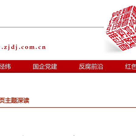
zjdj.com.cn
经纬
国企党建
反腐前沿
红
页主题深读