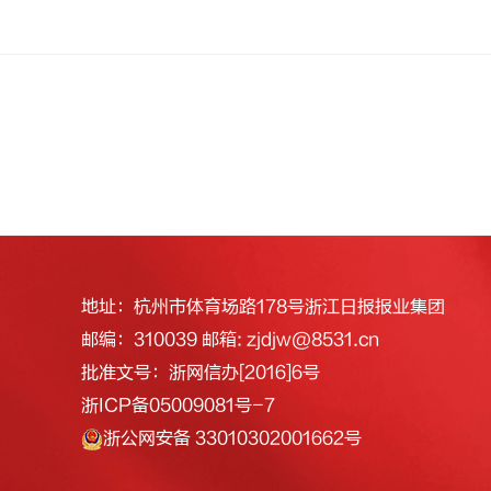
地址：杭州市体育场路178号浙江日报报业集团
邮编：310039 邮箱: zjdjw@8531.cn
批准文号：浙网信办[2016]6号
浙ICP备05009081号-7
浙公网安备 33010302001662号