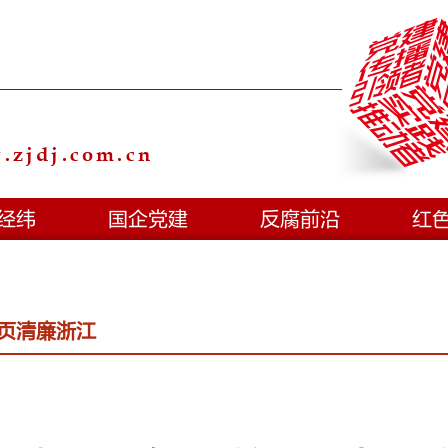
zjdj.com.cn
经纬
国企党建
反腐前沿
红
页清廉浙江