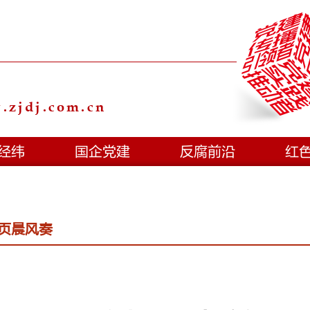
zjdj.com.cn
经纬
国企党建
反腐前沿
红
页晨风奏