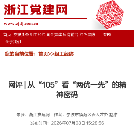
浙江党建网
www.zjdj.com.cn
首页
党媒头条
组工经纬
国企党建
反腐前沿
红色展陈
专题
关于我们
您的当前位置：
首页
>>
组工经纬
网评 | 从“105”看“两优一先”的精
神密码
来源：浙江党建网
作者：宁波市镇海区委人才办 赵甜
发布时间：2026年07月08日 15:28:56