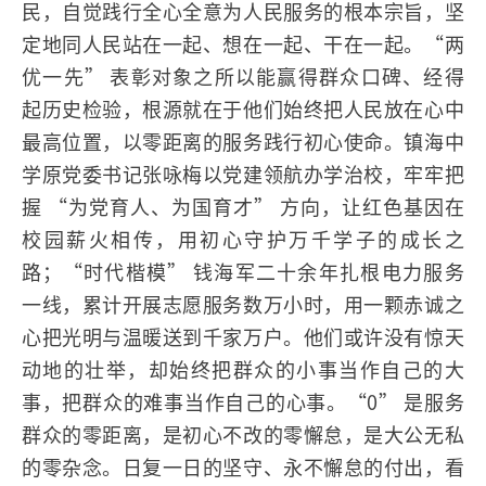
民，自觉践行全心全意为人民服务的根本宗旨，坚
定地同人民站在一起、想在一起、干在一起。“两
优一先” 表彰对象之所以能赢得群众口碑、经得
起历史检验，根源就在于他们始终把人民放在心中
最高位置，以零距离的服务践行初心使命。镇海中
学原党委书记张咏梅以党建领航办学治校，牢牢把
握 “为党育人、为国育才” 方向，让红色基因在
校园薪火相传，用初心守护万千学子的成长之
路；“时代楷模” 钱海军二十余年扎根电力服务
一线，累计开展志愿服务数万小时，用一颗赤诚之
心把光明与温暖送到千家万户。他们或许没有惊天
动地的壮举，却始终把群众的小事当作自己的大
事，把群众的难事当作自己的心事。“0” 是服务
群众的零距离，是初心不改的零懈怠，是大公无私
的零杂念。日复一日的坚守、永不懈怠的付出，看