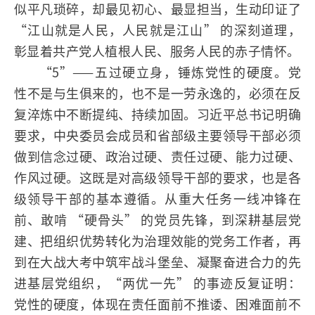
似平凡琐碎，却最见初心、最显担当，生动印证了
“江山就是人民，人民就是江山” 的深刻道理，
彰显着共产党人植根人民、服务人民的赤子情怀。
“5”——五过硬立身，锤炼党性的硬度。党
性不是与生俱来的，也不是一劳永逸的，必须在反
复淬炼中不断提纯、持续加固。习近平总书记明确
要求，中央委员会成员和省部级主要领导干部必须
做到信念过硬、政治过硬、责任过硬、能力过硬、
作风过硬。这既是对高级领导干部的要求，也是各
级领导干部的基本遵循。从重大任务一线冲锋在
前、敢啃 “硬骨头” 的党员先锋，到深耕基层党
建、把组织优势转化为治理效能的党务工作者，再
到在大战大考中筑牢战斗堡垒、凝聚奋进合力的先
进基层党组织，“两优一先” 的事迹反复证明：
党性的硬度，体现在责任面前不推诿、困难面前不