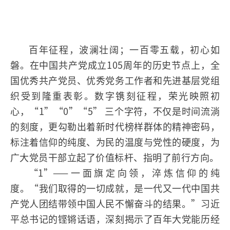
百年征程，波澜壮阔；一百零五载，初心如
磐。在中国共产党成立105周年的历史节点上，全
国优秀共产党员、优秀党务工作者和先进基层党组
织受到隆重表彰。数字镌刻征程，荣光映照初
心，“1”“0”“5” 三个字符，不仅是时间流淌
的刻度，更勾勒出着新时代榜样群体的精神密码，
标注着信仰的纯度、为民的温度与党性的硬度，为
广大党员干部立起了价值标杆、指明了前行方向。
“1”——一面旗定向领，淬炼信仰的纯
度。“我们取得的一切成就，是一代又一代中国共
产党人团结带领中国人民不懈奋斗的结果。”习近
平总书记的铿锵话语，深刻揭示了百年大党能历经