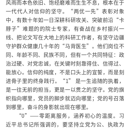
风雨而本色依旧、饱经磨难而生生不息，根本在于
一代代人对信仰的坚守。“两优一先”表彰对象
中，有数十年如一日深耕科研攻关、突破前沿“卡
脖子”难题的的院士专家，有奋战在乡村振兴一
线、把论文写在大地上的科研工作者，有坚守边疆
守护群众健康几十年的“马背医生”。他们岗位不
同、年龄不同、民族不同，但有一个共同特征：政
治过硬、对党忠诚，在关键时刻靠得住、信得过、
能放心。信仰的纯度，不是口头上的宣誓，而是刻
进骨子里的终身践行。“1” 是一生追随的执着，
是一往无前的担当，更是一以贯之的坚守。党的旗
帜指向哪里，党员的脚步就迈向哪里；党的号召落
到哪里，奋斗的身影就出现在哪里。
“0”——零距离服务，涵养初心的温度。习
近平总书记所强调的，要坚持立党为公、执政为