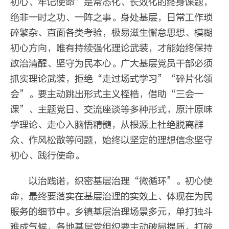
初心、牢记使命”是常态化、长效化的终身课题，
绝非一时之功、一阵之事。身处基层，日常工作琐
碎繁杂、直面各类考验，极易滋生懈怠思想、模糊
初心方向，唯有持续强化理论武装，才能始终保持
政治清醒、坚守为民本心。广大基层党员干部必须
抓实理论武装，拒绝“走过场式学习”“碎片化领
会”。要主动跳出形式主义桎梏，借助“三会一
课”、主题党日、交流座谈等多种形式，原汁原味
学理论、走心入脑悟精髓，从根源上杜绝脱离群
众、作风松散等问题，始终以坚定的理想信念坚守
初心、践行使命。
以治践诺，织密基层治理“微循环”。初心使
命，最终要落实在基层治理的实效上、体现在为民
服务的细节中。乡镇基层治理场景多元，单打独斗
难成气候，各地基层党组织要主动破局提质，打破