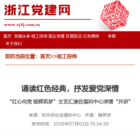
浙江党建网
www.zjdj.com.cn
首页
党媒头条
组工经纬
国企党建
反腐前沿
红色展陈
专题
关于我们
您的当前位置：
首页
>>
组工经纬
诵读红色经典，抒发爱党深情
“红心向党 银辉筑梦”文艺汇演在福利中心深情“开讲”
来源：杭州市社会福利中心
作者：楼梦妤
发布时间：2026年07月02日 15:34:39