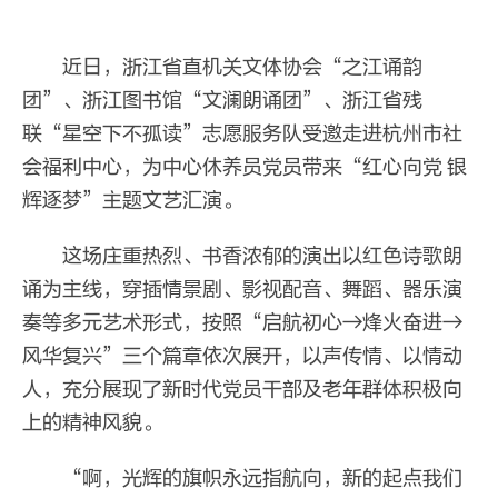
近日，浙江省直机关文体协会“之江诵韵
团”、浙江图书馆“文澜朗诵团”、浙江省残
联“星空下不孤读”志愿服务队受邀走进杭州市社
会福利中心，为中心休养员党员带来“红心向党 银
辉逐梦”主题文艺汇演。
这场庄重热烈、书香浓郁的演出以红色诗歌朗
诵为主线，穿插情景剧、影视配音、舞蹈、器乐演
奏等多元艺术形式，按照“启航初心→烽火奋进→
风华复兴”三个篇章依次展开，以声传情、以情动
人，充分展现了新时代党员干部及老年群体积极向
上的精神风貌。
“啊，光辉的旗帜永远指航向，新的起点我们