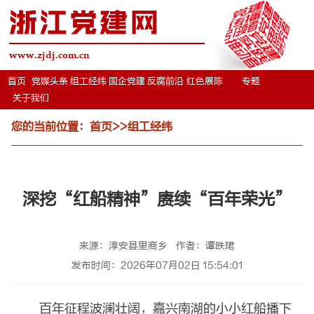
浙江党建网
www.zjdj.com.cn
首页
党媒头条
组工经纬
国企党建
反腐前沿
红色展陈
专题
关于我们
您的当前位置：
首页
>>
组工经纬
深挖“红船精神”赓续“百年荣光”
来源：淳安县里商乡​
作者：谭昳珺
发布时间：2026年07月02日 15:54:01
百年征程波澜壮阔，嘉兴南湖的小小红船播下