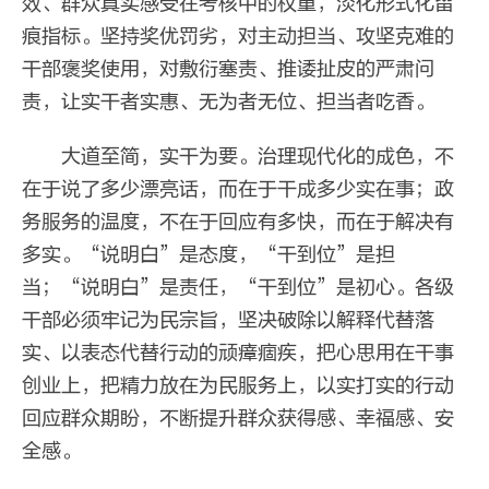
效、群众真实感受在考核中的权重，淡化形式化留
痕指标。坚持奖优罚劣，对主动担当、攻坚克难的
干部褒奖使用，对敷衍塞责、推诿扯皮的严肃问
责，让实干者实惠、无为者无位、担当者吃香。
大道至简，实干为要。治理现代化的成色，不
在于说了多少漂亮话，而在于干成多少实在事；政
务服务的温度，不在于回应有多快，而在于解决有
多实。“说明白”是态度，“干到位”是担
当；“说明白”是责任，“干到位”是初心。各级
干部必须牢记为民宗旨，坚决破除以解释代替落
实、以表态代替行动的顽瘴痼疾，把心思用在干事
创业上，把精力放在为民服务上，以实打实的行动
回应群众期盼，不断提升群众获得感、幸福感、安
全感。