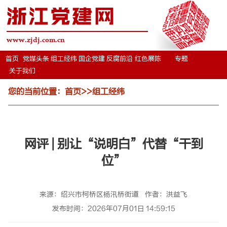
浙江党建网
www.zjdj.com.cn
首页
党媒头条
组工经纬
国企党建
反腐前沿
红色展陈
专题
关于我们
您的当前位置：
首页
>>
组工经纬
网评 | 别让“说明白”代替“干到
位”
来源：绍兴市柯桥区杨汛桥街道
作者：洪益飞
发布时间：2026年07月01日 14:59:15