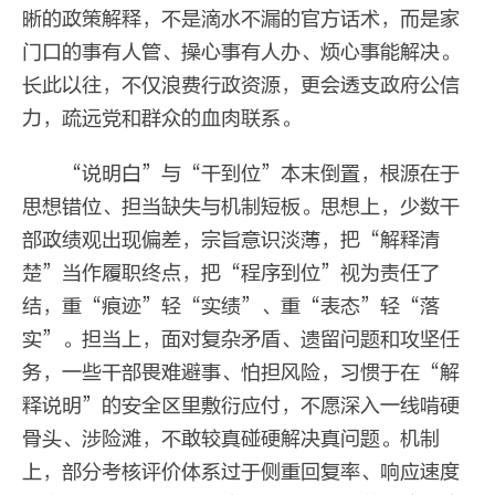
晰的政策解释，不是滴水不漏的官方话术，而是家
门口的事有人管、操心事有人办、烦心事能解决。
长此以往，不仅浪费行政资源，更会透支政府公信
力，疏远党和群众的血肉联系。
“说明白”与“干到位”本末倒置，根源在于
思想错位、担当缺失与机制短板。思想上，少数干
部政绩观出现偏差，宗旨意识淡薄，把“解释清
楚”当作履职终点，把“程序到位”视为责任了
结，重“痕迹”轻“实绩”、重“表态”轻“落
实”。担当上，面对复杂矛盾、遗留问题和攻坚任
务，一些干部畏难避事、怕担风险，习惯于在“解
释说明”的安全区里敷衍应付，不愿深入一线啃硬
骨头、涉险滩，不敢较真碰硬解决真问题。机制
上，部分考核评价体系过于侧重回复率、响应速度